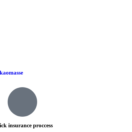
akaomasse
ck insurance proccess