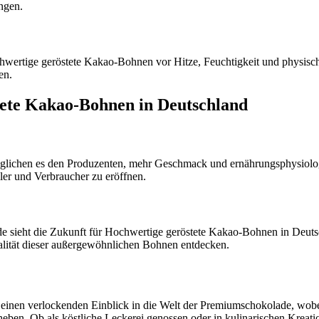
ungen.
ertige geröstete Kakao-Bohnen vor Hitze, Feuchtigkeit und physische
en.
tete Kakao-Bohnen in Deutschland
öglichen es den Produzenten, mehr Geschmack und ernährungsphysiol
ler und Verbraucher zu eröffnen.
e sieht die Zukunft für Hochwertige geröstete Kakao-Bohnen in Deuts
lität dieser außergewöhnlichen Bohnen entdecken.
inen verlockenden Einblick in die Welt der Premiumschokolade, wobe
ben. Ob als köstliche Leckerei genossen oder in kulinarischen Kreat