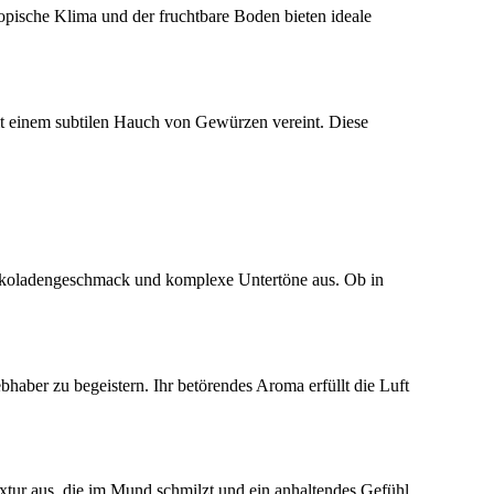
ropische Klima und der fruchtbare Boden bieten ideale
it einem subtilen Hauch von Gewürzen vereint. Diese
hokoladengeschmack und komplexe Untertöne aus. Ob in
haber zu begeistern. Ihr betörendes Aroma erfüllt die Luft
tur aus, die im Mund schmilzt und ein anhaltendes Gefühl