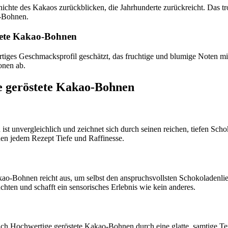
hichte des Kakaos zurückblicken, die Jahrhunderte zurückreicht. Das t
o-Bohnen.
tete Kakao-Bohnen
tiges Geschmacksprofil geschätzt, das fruchtige und blumige Noten m
onen ab.
e geröstete Kakao-Bohnen
t unvergleichlich und zeichnet sich durch seinen reichen, tiefen Sc
en jedem Rezept Tiefe und Raffinesse.
ao-Bohnen reicht aus, um selbst den anspruchsvollsten Schokoladenlieb
ten und schafft ein sensorisches Erlebnis wie kein anderes.
 Hochwertige geröstete Kakao-Bohnen durch eine glatte, samtige Tex