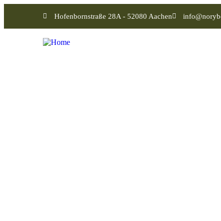
Hofenbornstraße 28A - 52080 Aachen
info@noryb