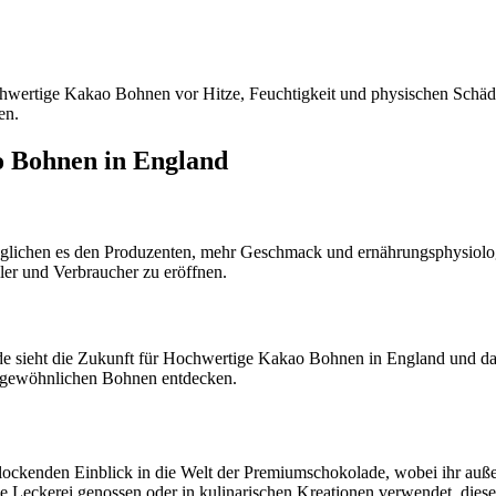
wertige Kakao Bohnen vor Hitze, Feuchtigkeit und physischen Schäden 
en.
o Bohnen in England
möglichen es den Produzenten, mehr Geschmack und ernährungsphysio
ler und Verbraucher zu eröffnen.
e sieht die Zukunft für Hochwertige Kakao Bohnen in England und da
ergewöhnlichen Bohnen entdecken.
ckenden Einblick in die Welt der Premiumschokolade, wobei ihr auße
Leckerei genossen oder in kulinarischen Kreationen verwendet, diese