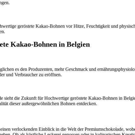
ungen.
ertige geröstete Kakao-Bohnen vor Hitze, Feuchtigkeit und physische
en.
ete Kakao-Bohnen in Belgien
öglichen es den Produzenten, mehr Geschmack und ernährungsphysiol
ler und Verbraucher zu eröffnen.
e sieht die Zukunft für Hochwertige geröstete Kakao-Bohnen in Belgie
lität dieser außergewöhnlichen Bohnen entdecken.
inen verlockenden Einblick in die Welt der Premiumschokolade, wobe
ben. Ob als köstliche Leckerei genossen oder in kulinarischen Kreat