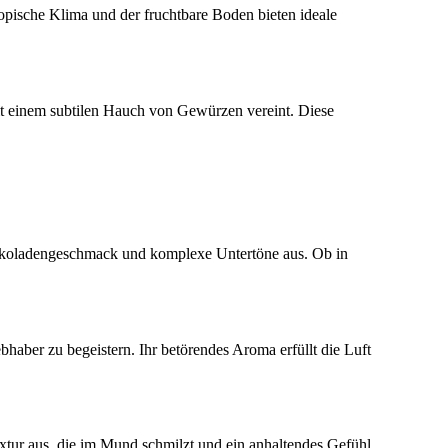
ropische Klima und der fruchtbare Boden bieten ideale
it einem subtilen Hauch von Gewürzen vereint. Diese
hokoladengeschmack und komplexe Untertöne aus. Ob in
haber zu begeistern. Ihr betörendes Aroma erfüllt die Luft
tur aus, die im Mund schmilzt und ein anhaltendes Gefühl