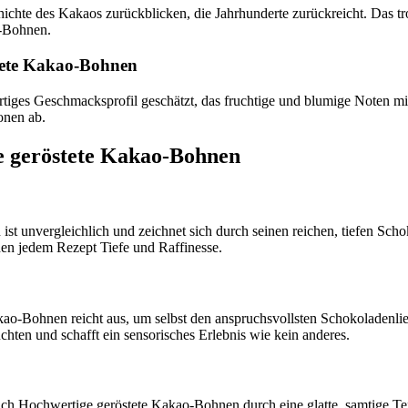
hichte des Kakaos zurückblicken, die Jahrhunderte zurückreicht. Das t
o-Bohnen.
tete Kakao-Bohnen
tiges Geschmacksprofil geschätzt, das fruchtige und blumige Noten m
onen ab.
e geröstete Kakao-Bohnen
t unvergleichlich und zeichnet sich durch seinen reichen, tiefen Sc
en jedem Rezept Tiefe und Raffinesse.
ao-Bohnen reicht aus, um selbst den anspruchsvollsten Schokoladenlieb
ten und schafft ein sensorisches Erlebnis wie kein anderes.
 Hochwertige geröstete Kakao-Bohnen durch eine glatte, samtige Tex